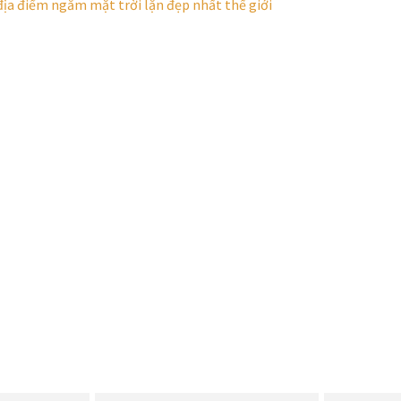
ịa điểm ngắm mặt trời lặn đẹp nhất thế giới
g