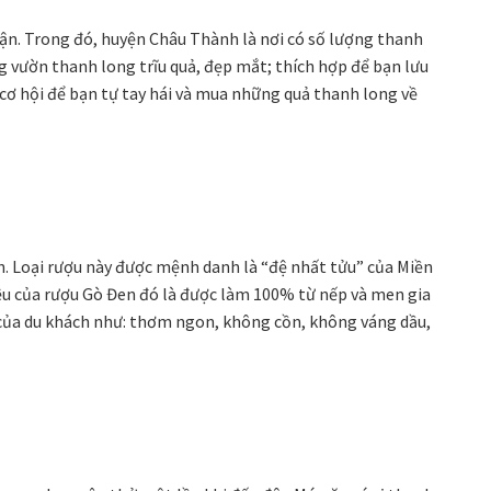
uận. Trong đó, huyện Châu Thành là nơi có số lượng thanh
 vườn thanh long trĩu quả, đẹp mắt; thích hợp để bạn lưu
 cơ hội để bạn tự tay hái và mua những quả thanh long về
. Loại rượu này được mệnh danh là “đệ nhất tửu” của Miền
ệu của rượu Gò Đen đó là được làm 100% từ nếp và men gia
e của du khách như: thơm ngon, không cồn, không váng dầu,