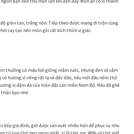
 ngon bạn nên thử một lần khi đến đây. Món ăn có vị thanh
 độ giòn tan, trắng nõn. Tiếp theo được mang đi trộn cùng
i cay tạo nên món gỏi rất kích thích vị giác.
mắm thường có màu hơi giống mắm ruốc, nhưng đen và sẫm
g có hương vị riêng rất lạ và độc đáo, nếu mới đầu nếm thử
ái hương vị đậm đà của món đặc sản miền Nam Bộ. Nếu đã ghé
 thân bạn nhé.
n bếp gia đình, giờ được sản xuất nhiều hơn để phục vụ nhu
m từ loại thịt heo ngon nhất, tỉ lệ thịt nạc 40% và thịt mỡ