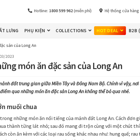
Hotline:
1800 599 962
(miễn phí)
Hệ thống cửa hàng
ẮT LƯNG
PHỤ KIỆN
COLLECTIONS
HOT DEAL
B2B 
ặc sản của Long An
03/2023
hững món ăn đặc sản của Long An
mảnh đất trung gian giữa Miền Tây và Đông Nam Bộ. Chính vì vậy, nơ
điểm qua những món ăn đặc sản Long An không thể bỏ qua nhé.
lớn muối chua
 trong những món ăn nổi tiếng của mảnh đất Long An. Cách đơn gi
ua thành từng lát nhỏ; sau đó mang đi trộn cùng với một chút th
ách còn ăn kèm với các loại rau sống khác nhau như: hung quế; rau