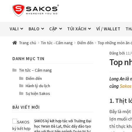
Đi
Chuyển
đến
đến
Điều
nội
hướng
dung
VALI
BALO
CẶP
TÚI XÁCH
VÍ / WALLET
TH
Trang chủ
Tin tức - Cẩm nang
Điểm đến
Top những món ăn đ
Đăng bởi
11/
DANH MỤC TIN
Top n
Tin tức – Cẩm nang
Điểm đến
Long An là 
Hành lý du lịch
cùng
Sakos
Sự kiện Sakos
1. Thịt 
BÀI VIẾT MỚI
Đây là một
lợn muối ch
SAKOS ký kết hợp tác với Trường Đại
thì thực kh
học Yersin Đà Lạt, thúc đẩy đào tạo
gắn với thực tiễn ngành Quản trị Sự