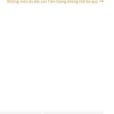
Bài
Những món ăn đặc sản Tiền Giang không thể bỏ qua
tiếp
theo: