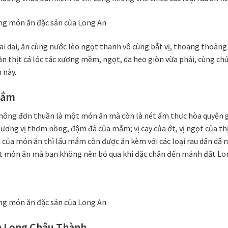
ai dai, ăn cùng nước lèo ngọt thanh vô cùng bắt vị, thoang thoản
n thịt cá lóc tác xương mềm, ngọt, da heo giòn vừa phải, cùng ch
 này.
mắm
ông đơn thuần là một món ăn mà còn là nét ẩm thực hòa quyện giữ
ương vị thơm nồng, đậm đà của mắm; vị cay của ớt, vị ngọt của thịt 
ủa món ăn thì lẩu mắm còn được ăn kèm với các loại rau dân dã nh
t món ăn mà bạn không nên bỏ qua khi đặc chân đến mảnh đất Lon
h Long Châu Thành