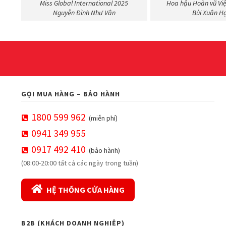
Miss Global International 2025
Hoa hậu Hoàn vũ Vi
Nguyễn Đình Như Vân
Bùi Xuân H
GỌI MUA HÀNG – BẢO HÀNH
1800 599 962
(miễn phí)
0941 349 955
0917 492 410
(bảo hành)
(08:00-20:00 tất cả các ngày trong tuần)
HỆ THỐNG CỬA HÀNG
B2B (KHÁCH DOANH NGHIỆP)