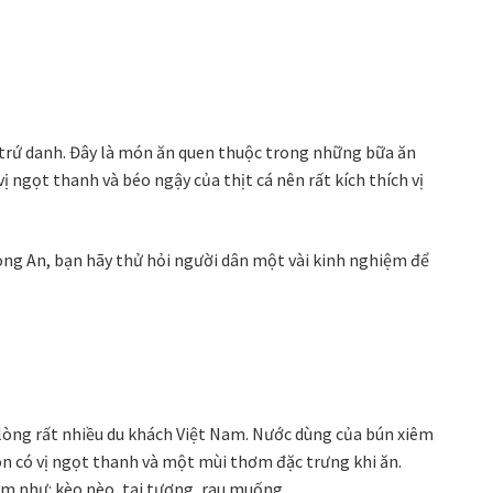
trứ danh. Đây là món ăn quen thuộc trong những bữa ăn
 ngọt thanh và béo ngậy của thịt cá nên rất kích thích vị
Long An, bạn hãy thử hỏi người dân một vài kinh nghiệm để
lòng rất nhiều du khách Việt Nam. Nước dùng của bún xiêm
ôn có vị ngọt thanh và một mùi thơm đặc trưng khi ăn.
kèm như: kèo nèo, tai tượng, rau muống,…