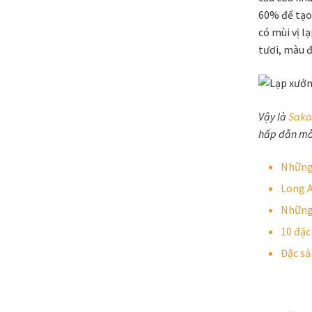
60% để tạo 
có mùi vị l
tươi, màu 
Vậy là
Sako
hấp dẫn mỗi
Những
Long A
Những
10 đặc
Đặc sả