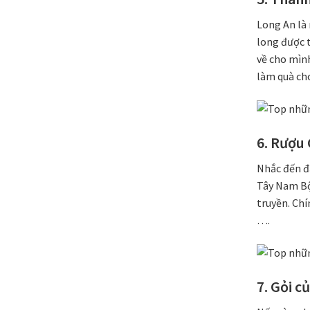
Long An là 
long được 
về cho mình
làm quà cho
6. Rượu
Nhắc đến đ
Tây Nam Bộ
truyền. Chí
….
7. Gỏi c