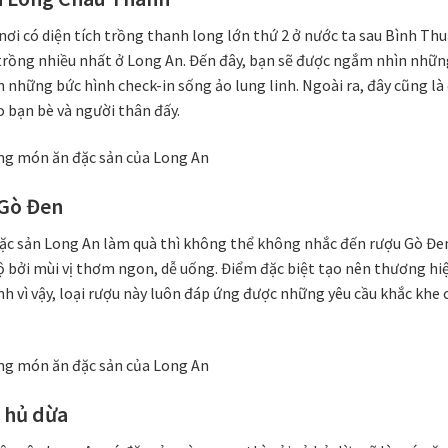
nơi có diện tích trồng thanh long lớn thứ 2 ở nước ta sau Bình Th
trồng nhiều nhất ở Long An. Đến đây, bạn sẽ được ngắm nhìn những
 những bức hình check-in sống ảo lung linh. Ngoài ra, đây cũng là
 bạn bè và người thân đấy.
 Gò Đen
ặc sản Long An làm quà thì không thể không nhắc đến rượu Gò Đen
 bởi mùi vị thơm ngon, dễ uống. Điểm đặc biệt tạo nên thương hi
nh vì vậy, loại rượu này luôn đáp ứng được những yêu cầu khắc kh
ủ hủ dừa