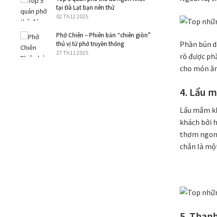
tại Đà Lạt bạn nên thử
02 Th12 2025
Phở Chiên – Phiên bản “chiên giòn”
Phần bún d
thú vị từ phở truyền thống
27 Th11 2025
rõ được phầ
cho món ăn
4. Lẩu 
Lẩu mắm kh
khách bởi h
thơm ngon c
chắn là mộ
5. Than