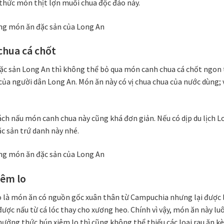
thức món thịt lợn muối chua độc đáo này.
chua cá chốt
ặc sản Long An thì không thể bỏ qua món canh chua cá chốt ngon 
ủa người dân Long An. Món ăn này có vị chua chua của nước dùng; vị
ách nấu món canh chua này cũng khá đơn giản. Nếu có dịp du lịch 
c sản trứ danh này nhé.
iêm lo
o là món ăn có nguồn gốc xuân thân từ Campuchia nhưng lại được 
ược nấu từ cá lóc thay cho xương heo. Chính vì vậy, món ăn này lu
hưởng thức bún xiêm lo thì cũng không thể thiếu các loại rau ăn 