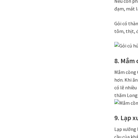
Nếu còn phâ
đạm, mát l
Gỏi có thàn
tôm, thịt, 
8. Mắm 
Mắm còng C
hơn. Khi ăn
có lẽ nhiều
thăm Long 
9. Lạp x
Lạp xưởng l
cầu của khá