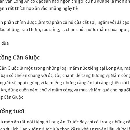
n vân Long An có đặc sản nào ngon thì gỏi củ hủ dừa sẽ là món ăn
ạnh rất thích hợp ăn vào những ngày hè.
h phần chính được làm từ phần củ hủ dừa cắt sợi, ngâm với đá tạo
đậu phộng, rau thơm, rau sống,… chan chút nước mắm chua ngọt, hơ
cồng Cần Giuộc
ần Giuộc là một trong những loại mắm nức tiếng tại Long An, 
 bạn có thể ăn chung với ớt, tỏi, chanh để tăng hương vị. Mắm còn
 người sẽ ngại ngùng vì lạ miệng nhưng càng ăn lại càng ghiền c
An, đừng quên nếm thử vị mắm còng và mua về làm quà cho người
ưởng tươi
à món ăn rất nổi tiếng ở Long An. Trước đây chỉ có trong những că
ch du lịch. Lạp xưởng được lựa chọn kỹ từ khâu nguyên liệu, được là