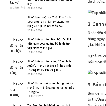
để thưởng 
kiện
06 Th5 2026
SAKOS góp mặt tại Triển lãm Global
Sourcing Fair Việt Nam 2026, mở
2. Canh 
rộng cơ hội kết nối toàn cầu
23 Th4 2026
Nhắc đến đ
hàng ngày c
SAKOS đồng hành Hoa hậu Du lịch
Việt Nam 2026 quảng bá hình ảnh
giác khi ăn.
Việt Nam ra thế giới
12 Th1 2026
Ngoài ra, c
SAKOS đồng hành cùng “Gieo Mầm
nấu món đặ
Xuân”, mang Tết ấm đến học sinh
Trường Bồ Đề Phương Duy
05 Th1 2026
3. Bún x
SAKOS khai trương cửa hàng mới tại
Nghệ An, mở rộng mạng lưới tại Bắc
Trung Bộ
Bún xiêm l
19 Th12 2025
lo thường đ
Ngoài ra, t
Top 5 quán phở thố đá ngon nhất