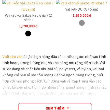
Vali PANDORA 7 (xám)
Vali kéo vải Sakos Neo Gaia 7 (2
1,650,000
đ
bánh)
1,790,000
đ
Vali kéo vải
là lựa chọn hàng đầu của nhiều người nhờ vào tính
linh hoạt, trọng lượng nhẹ và khả năng nới rộng diện tích. Với
sự đa dạng về chất liệu như vải dù, polyester, và nylon, vali vải
không chỉ bền bỉ mà còn mang đến vẻ ngoài sang trọng, phù
hợp với mọi phong cách. Xu hướng vali vải tập trung vào các
thiết kế siêu nhẹ, tích hợp nhiều tính năng thông minh và màu
sắc cá tính, đáp ứng nhu cầu di chuyển của mọi đối tượng.
XEM THÊM