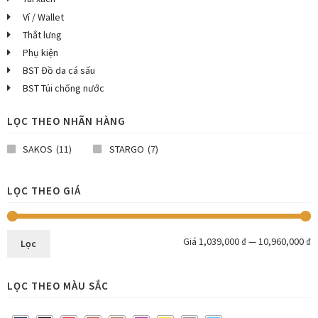
Ví / Wallet
Thắt lưng
Phụ kiện
BST Đồ da cá sấu
BST Túi chống nước
LỌC THEO NHÃN HÀNG
SAKOS
(11)
STARGO
(7)
LỌC THEO GIÁ
Giá
1,039,000 ₫
—
10,960,000 ₫
Lọc
LỌC THEO MÀU SẮC