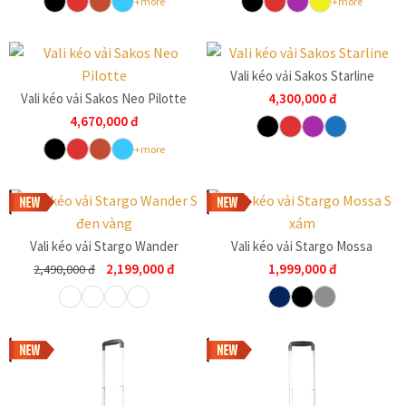
con
+more
+more
PHỤ KIỆN
Mở
rộng
COLLECTIONS
Mở
men
rộng
Vali kéo vải Sakos Starline
B2B (KHÁCH DOANH NGHIỆP)
con
men
Vali kéo vải Sakos Neo Pilotte
4,300,000
đ
GIỚI THIỆU
con
4,670,000
đ
TIN TỨC – CẨM NANG
Mở
+more
rộng
TUYỂN DỤNG
men
Hotline:
1800 599 962
(miễn phí)
con
Hệ thống cửa hàng
Vali kéo vải Stargo Wander
Vali kéo vải Stargo Mossa
2,199,000
đ
1,999,000
đ
2,490,000
đ