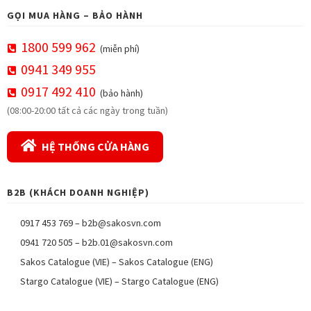
GỌI MUA HÀNG – BẢO HÀNH
1800 599 962
(miễn phí)
0941 349 955
0917 492 410
(bảo hành)
(08:00-20:00 tất cả các ngày trong tuần)
HỆ THỐNG CỬA HÀNG
B2B (KHÁCH DOANH NGHIỆP)
0917 453 769
–
b2b@sakosvn.com
0941 720 505
–
b2b.01@sakosvn.com
Sakos Catalogue (VIE)
–
Sakos Catalogue (ENG)
Stargo Catalogue (VIE)
–
Stargo Catalogue (ENG)