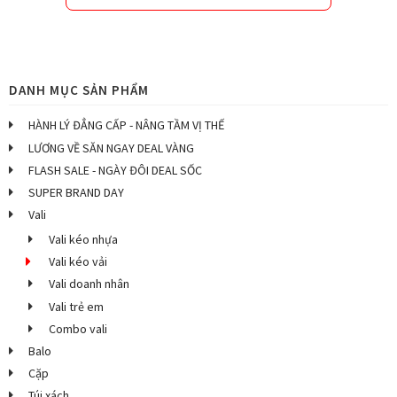
DANH MỤC SẢN PHẨM
HÀNH LÝ ĐẲNG CẤP - NÂNG TẦM VỊ THẾ
LƯƠNG VỀ SĂN NGAY DEAL VÀNG
FLASH SALE - NGÀY ĐÔI DEAL SỐC
SUPER BRAND DAY
Vali
Vali kéo nhựa
Vali kéo vải
Vali doanh nhân
Vali trẻ em
Combo vali
Balo
Cặp
Túi xách