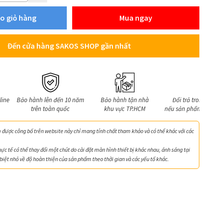
o giỏ hàng
Mua ngay
Đến cửa hàng SAKOS SHOP gần nhất
line
Bảo hành lên đến 10 năm
Bảo hành tận nhà
Đổi trả trong 7 ng
trên toàn quốc
khu vực TP.HCM
nếu sản phẩm lỗi kỹ 
được công bố trên website này chỉ mang tính chất tham khảo và có thể khác với các
hực tế có thể thay đổi một chút do cài đặt màn hình thiết bị khác nhau, ánh sáng tại
biệt nhỏ về độ hoàn thiện của sản phẩm theo thời gian và các yếu tố khác.