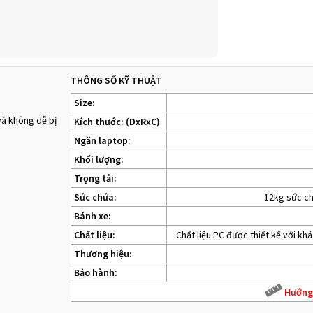
THÔNG SỐ KỸ THUẬT
Size:
và không dễ bị
Kích thước: (DxRxC)
Ngăn laptop:
Khối lượng:
Trọng tải:
Sức chứa:
12kg sức chứ
Bánh xe:
Chất liệu:
Chất liệu PC được thiết kế với kh
Thương hiệu:
Bảo hành:
Hướng 