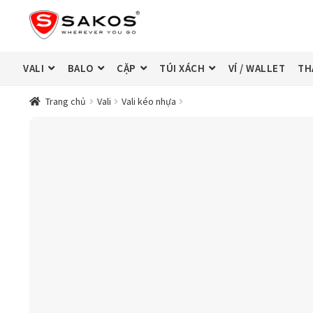
Đi
Chuyển
đến
đến
Điều
nội
hướng
dung
VALI
BALO
CẶP
TÚI XÁCH
VÍ / WALLET
TH
Trang chủ
Vali
Vali kéo nhựa