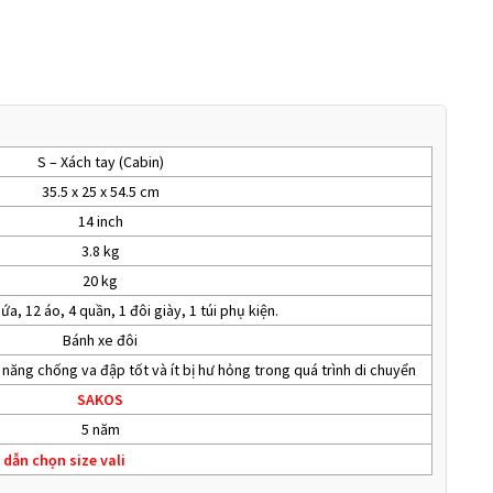
S – Xách tay (Cabin)
35.5 x 25 x 54.5 cm
14 inch
3.8 kg
20 kg
a, 12 áo, 4 quần, 1 đôi giày, 1 túi phụ kiện.
Bánh xe đôi
ả năng chống va đập tốt và ít bị hư hỏng trong quá trình di chuyển
SAKOS
5 năm
dẫn chọn size vali