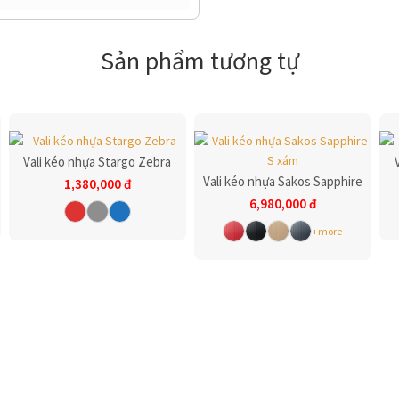
07/10/2024
không trầy mấy, rất ok!
Sản phẩm tương tự
23/09/2024
g chắc chắn. Mình rất ưng cái
Vali kéo nhựa Stargo Zebra
Vali kéo nhựa Sakos Sapphire
1,380,000
đ
19/08/2024
6,980,000
đ
Mở ra thấy ưng bụng liền. Mới kéo
+more
17/04/2024
i chuyển nhiều
13/04/2024
 tác gọn gàng, tiện lợi