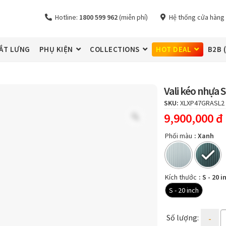
Hotline:
1800 599 962
(miễn phí)
Hệ thống cửa hàng
ẮT LƯNG
PHỤ KIỆN
COLLECTIONS
HOT DEAL
B2B 
Vali kéo nhựa
SKU:
XLXP47GRASL2
9,900,000
đ
Zoom
Phối màu
: Xanh
Kích thước
: S - 20 i
S - 20 inch
Quanti
Số lượng: