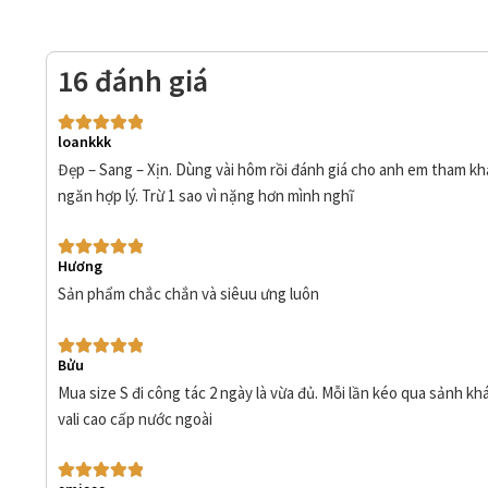
16 đánh giá
loankkk
Được xếp
hạng
5
5 sao
Đẹp – Sang – Xịn. Dùng vài hôm rồi đánh giá cho anh em tham kh
ngăn hợp lý. Trừ 1 sao vì nặng hơn mình nghĩ
Hương
Được xếp
hạng
5
5 sao
Sản phẩm chắc chắn và siêuu ưng luôn
Bửu
Được xếp
hạng
5
5 sao
Mua size S đi công tác 2 ngày là vừa đủ. Mỗi lần kéo qua sảnh kh
vali cao cấp nước ngoài