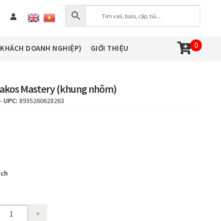
0
(KHÁCH DOANH NGHIỆP)
GIỚI THIỆU
 Sakos Mastery (khung nhôm)
-
UPC:
8935260628263
nch
ty