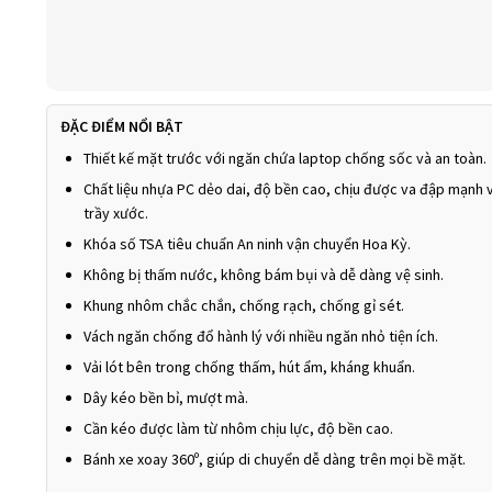
ĐẶC ĐIỂM NỔI BẬT
Thiết kế mặt trước với ngăn chứa laptop chống sốc và an toàn.
Chất liệu nhựa PC dẻo dai, độ bền cao, chịu được va đập mạnh 
trầy xước.
Khóa số TSA tiêu chuẩn An ninh vận chuyển Hoa Kỳ.
Không bị thấm nước, không bám bụi và dễ dàng vệ sinh.
Khung nhôm chắc chắn, chống rạch, chống gỉ sét.
Vách ngăn chống đổ hành lý với nhiều ngăn nhỏ tiện ích.
Vải lót bên trong chống thấm, hút ẩm, kháng khuẩn.
Dây kéo bền bỉ, mượt mà.
Cần kéo được làm từ nhôm chịu lực, độ bền cao.
Bánh xe xoay 360º, giúp di chuyển dễ dàng trên mọi bề mặt.