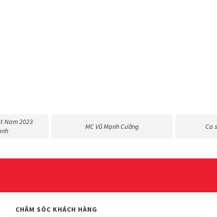
03/04/2024
ang lên máy bay cũng rất là tiện
02/04/2024
o ba mẹ vì quá ưng sản phẩm
08/03/2024
ệt Nam 2023
MC Vũ Mạnh Cường
Ca 
ppp 5 saoo lun
ạnh
16/02/2023
 cho du lịch và đi công tác
CHĂM SÓC KHÁCH HÀNG