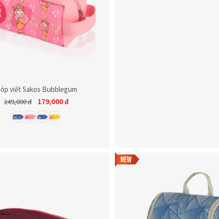
óp viết Sakos Bubblegum
179,000
đ
249,000
đ