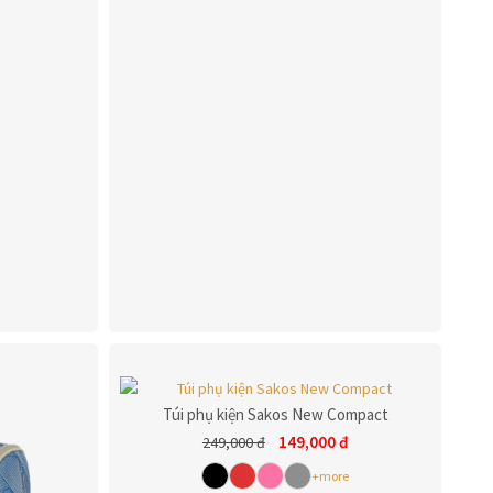
Túi phụ kiện Sakos New Compact
149,000
đ
249,000
đ
+more