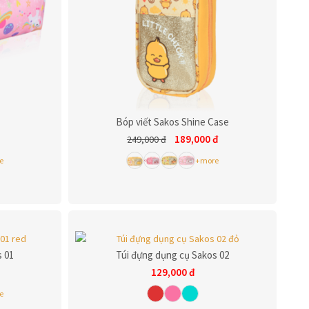
Bóp viết Sakos Shine Case
189,000
đ
249,000
đ
e
+more
s 01
Túi đựng dụng cụ Sakos 02
129,000
đ
e