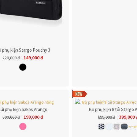
i phụ kiện Stargo Pouchy 3
149,000
đ
220,000
đ
úi phụ kiện Sakos Arango
Bộ phụ kiện 8 túi Stargo 
199,000
đ
399,000
300,000
đ
699,000
đ
+mor