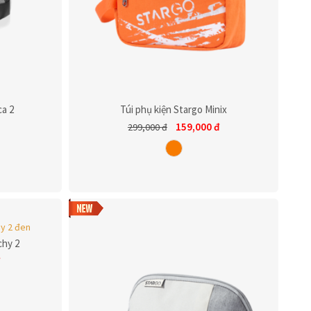
ca 2
Túi phụ kiện Stargo Minix
159,000
đ
299,000
đ
chy 2
đ