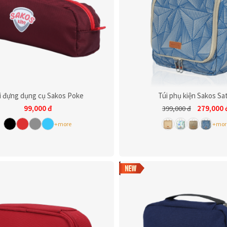
i đựng dụng cụ Sakos Poke
Túi phụ kiện Sakos Sat
99,000
đ
279,000
399,000
đ
+more
+mor