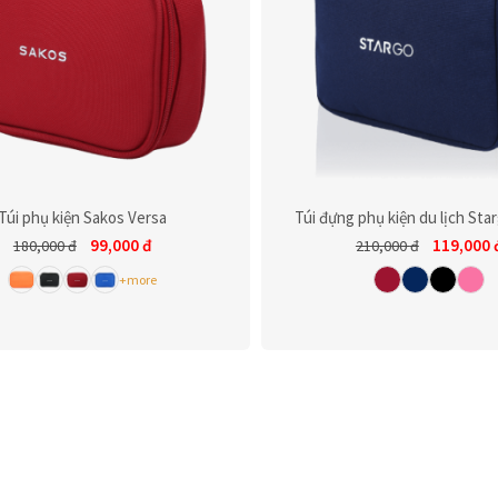
Túi phụ kiện Sakos Versa
Túi đựng phụ kiện du lịch St
99,000
đ
119,000
180,000
đ
210,000
đ
+more