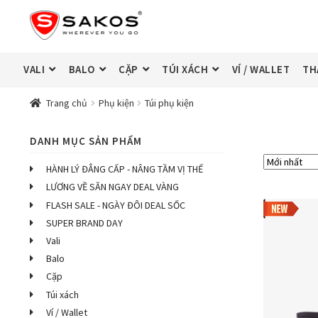
Đi
Chuyển
đến
đến
Điều
nội
hướng
dung
VALI
BALO
CẶP
TÚI XÁCH
VÍ / WALLET
TH
Trang chủ
Phụ kiện
Túi phụ kiện
DANH MỤC SẢN PHẨM
HÀNH LÝ ĐẲNG CẤP - NÂNG TẦM VỊ THẾ
LƯƠNG VỀ SĂN NGAY DEAL VÀNG
FLASH SALE - NGÀY ĐÔI DEAL SỐC
SUPER BRAND DAY
Vali
Balo
Cặp
Túi xách
Ví / Wallet