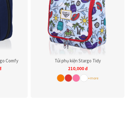
argo Comfy
Túi phụ kiện Stargo Tidy
đ
210,000
đ
+more