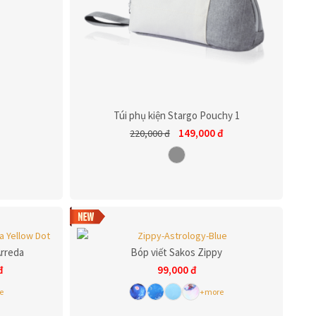
Túi phụ kiện Stargo Pouchy 1
149,000
đ
220,000
đ
Arreda
Bóp viết Sakos Zippy
đ
99,000
đ
e
+more