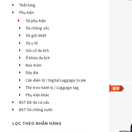
Thắt lưng
Phụ kiện
Túi phụ kiện
Túi chống sốc
Túi giữ nhiệt
Túi y tế
Gối cổ du lịch
Ổ khóa du lịch
Bao trùm
Dây đai
Cân điện tử / Digital Luggage Scale
Thẻ treo hành lý / Luggage tag
Phụ kiện khác
BST Đồ da cá sấu
BST Túi chống nước
LỌC THEO NHÃN HÀNG