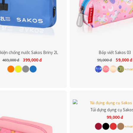
 kiện chống nước Sakos Briny 2L
Bóp viết Sakos 03
399,000
đ
59,000
đ
469,000
đ
99,000
đ
+mor
Túi đựng dụng cụ Sako
99,000
đ
+mor