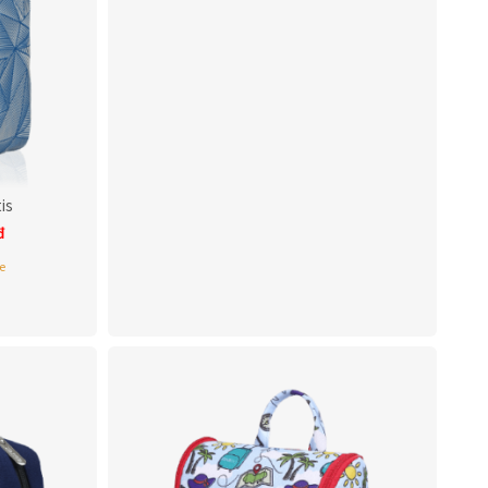
is
đ
e