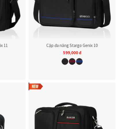
ix 11
Cặp đa năng Stargo Genix 10
599,000
đ