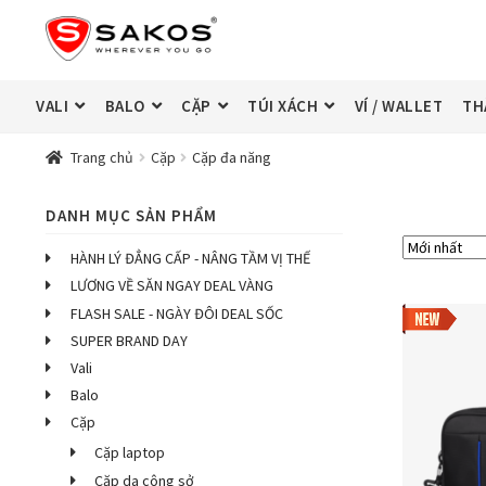
Đi
Chuyển
đến
đến
Điều
nội
hướng
dung
VALI
BALO
CẶP
TÚI XÁCH
VÍ / WALLET
TH
Trang chủ
Cặp
Cặp đa năng
DANH MỤC SẢN PHẨM
HÀNH LÝ ĐẲNG CẤP - NÂNG TẦM VỊ THẾ
LƯƠNG VỀ SĂN NGAY DEAL VÀNG
FLASH SALE - NGÀY ĐÔI DEAL SỐC
SUPER BRAND DAY
Vali
Balo
Cặp
Cặp laptop
Cặp da công sở