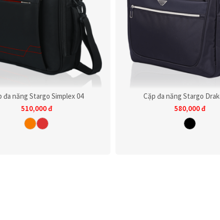
 đa năng Stargo Simplex 04
Cặp đa năng Stargo Drak
510,000
đ
580,000
đ