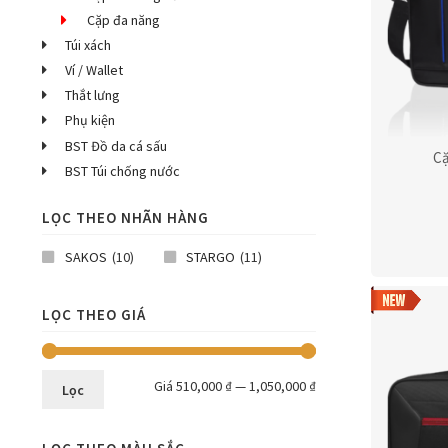
Cặp đa năng
Túi xách
Ví / Wallet
Thắt lưng
Phụ kiện
BST Đồ da cá sấu
Cặ
BST Túi chống nước
LỌC THEO NHÃN HÀNG
SAKOS
(10)
STARGO
(11)
LỌC THEO GIÁ
Giá
510,000 ₫
—
1,050,000 ₫
Lọc