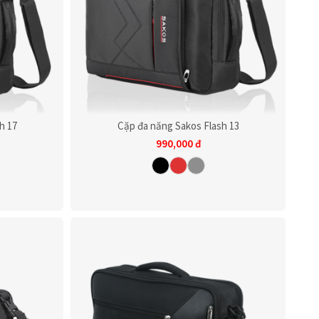
h 17
Cặp đa năng Sakos Flash 13
990,000
đ