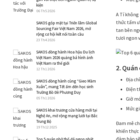
kiện
06 Th5 2026
A Tí không
thức tẩm ư
SAKOS góp mặt tại Triển lãm Global
Sourcing Fair Việt Nam 2026, mở
tan bên ng
rộng cơ hội kết nối toàn cầu
tươi ngon 
23 Th4 2026
SAKOS đồng hành Hoa hậu Du lịch
Việt Nam 2026 quảng bá hình ảnh
Việt Nam ra thế giới
2. Quán
12 Th1 2026
Địa ch
SAKOS đồng hành cùng “Gieo Mầm
Xuân”, mang Tết ấm đến học sinh
Điện t
Trường Bồ Đề Phương Duy
05 Th1 2026
Giờ mở
Mức gi
SAKOS khai trương cửa hàng mới tại
Nghệ An, mở rộng mạng lưới tại Bắc
Trung Bộ
Đam mê chè
19 Th12 2025
khiến thực 
đảm bảo sẽ 
Top 5 quán phở thố đá ngon nhất