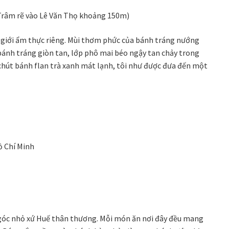
y Trâm rẽ vào Lê Văn Thọ khoảng 150m)
ế giới ẩm thực riêng. Mùi thơm phức của bánh tráng nướng
ánh tráng giòn tan, lớp phô mai béo ngậy tan chảy trong
chút bánh flan trà xanh mát lạnh, tôi như được đưa đến một
ồ Chí Minh
góc nhỏ xứ Huế thân thương. Mỗi món ăn nơi đây đều mang