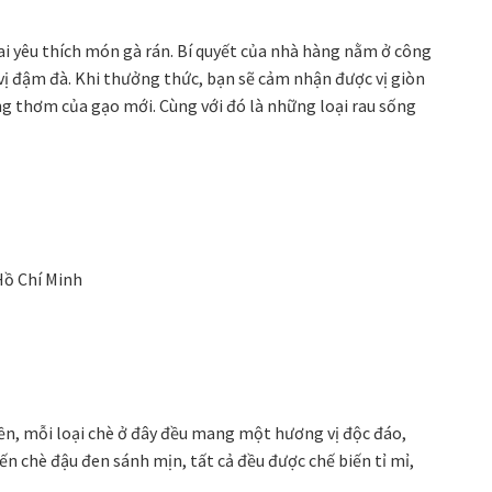
i yêu thích món gà rán. Bí quyết của nhà hàng nằm ở công
ị đậm đà. Khi thưởng thức, bạn sẽ cảm nhận được vị giòn
g thơm của gạo mới. Cùng với đó là những loại rau sống
Hồ Chí Minh
ền, mỗi loại chè ở đây đều mang một hương vị độc đáo,
n chè đậu đen sánh mịn, tất cả đều được chế biến tỉ mỉ,