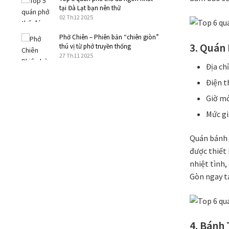
tại Đà Lạt bạn nên thử
02 Th12 2025
Phở Chiên – Phiên bản “chiên giòn”
3. Quán
thú vị từ phở truyền thống
27 Th11 2025
Địa ch
Điện t
Giờ mở
Mức gi
Quán bánh 
được thiết 
nhiệt tình,
Gòn ngay t
4. Bánh