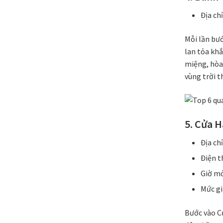
Địa ch
Mỗi lần bư
lan tỏa kh
miệng, hòa 
vùng trời t
5. Cửa 
Địa ch
Điện t
Giờ mở
Mức gi
Bước vào C