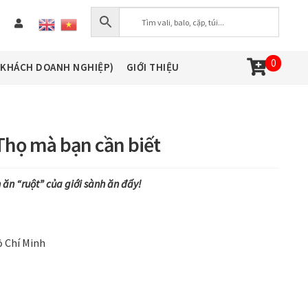
0
(KHÁCH DOANH NGHIỆP)
GIỚI THIỆU
 Thọ mà bạn cần biết
n “ruột” của giới sành ăn đấy!
ồ Chí Minh