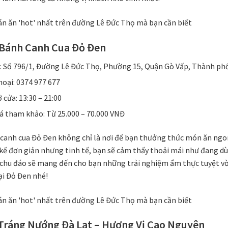
 Bánh Canh Cua Đỏ Đen
ỉ: Số 796/1, Đường Lê Đức Thọ, Phường 15, Quận Gò Vấp, Thành ph
hoại: 0374 977 677
 cửa: 13:30 – 21:00
á tham khảo: Từ 25.000 – 70.000 VNĐ
canh cua Đỏ Đen không chỉ là nơi để bạn thưởng thức món ăn ngon
kế đơn giản nhưng tinh tế, bạn sẽ cảm thấy thoải mái như đang dù
 chu đáo sẽ mang đến cho bạn những trải nghiệm ẩm thực tuyệt vờ
ại Đỏ Đen nhé!
 Tráng Nướng Đà Lạt – Hương Vị Cao Nguyên