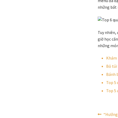
menu đa dạ
những bất 
Tuy nhiên, 
giờ học că
những món 
Khám 
Bỏ túi
Bánh b
Top 5 
Top 5 
Điều
Bài
“Hướng 