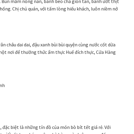
. Bún mắm nồng nàn, bánh bèo chả giòn tan, bánh ướt thịt
hống. Chị chủ quán, với tấm lòng hiếu khách, luôn niềm nở
rân châu dai dai, đậu xanh bùi bùi quyện cùng nước cốt dừa
ột nơi để thưởng thức ẩm thực Huế đích thực, Cửa Hàng
inh
đặc biệt là những tín đồ của món bò bít tết giá rẻ. Với