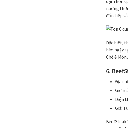
đậm hồn qu
nướng thơm 
đón tiếp và
Đặc biệt, t
béo ngậy t
Chè & Món 
6. Beef
Địa ch
Giờ mở
Điện t
Giá: T
BeefSteak 1