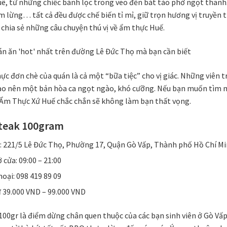
ê, từ những chiếc bánh lọc trong veo đến bát tào phớ ngọt thanh
lừng… tất cả đều được chế biến tỉ mỉ, giữ trọn hương vị truyền t
 chia sẻ những câu chuyện thú vị về ẩm thực Huế.
hực đơn chè của quán là cả một “bữa tiệc” cho vị giác. Những viên t
ạo nên một bản hòa ca ngọt ngào, khó cưỡng. Nếu bạn muốn tìm m
Ẩm Thực Xứ Huế chắc chắn sẽ không làm bạn thất vọng.
Steak 100gram
ỉ: 221/5 Lê Đức Thọ, Phường 17, Quận Gò Vấp, Thành phố Hồ Chí M
 cửa: 09:00 – 21:00
hoại: 098 419 89 09
ừ 39.000 VND – 99.000 VND
00gr là điểm dừng chân quen thuộc của các bạn sinh viên ở Gò Vấp, 