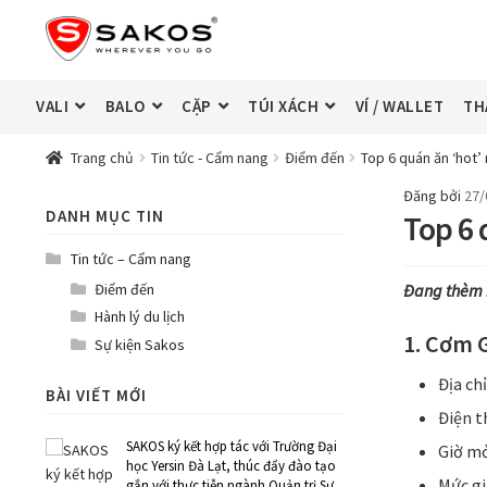
Đi
Chuyển
đến
đến
Điều
nội
hướng
dung
VALI
BALO
CẶP
TÚI XÁCH
VÍ / WALLET
TH
Trang chủ
Tin tức - Cẩm nang
Điểm đến
Top 6 quán ăn ‘hot’
Đăng bởi
27/
DANH MỤC TIN
Top 6 
Tin tức – Cẩm nang
Điểm đến
Đang thèm 
Hành lý du lịch
1. Cơm G
Sự kiện Sakos
Địa ch
BÀI VIẾT MỚI
Điện t
SAKOS ký kết hợp tác với Trường Đại
Giờ mở
học Yersin Đà Lạt, thúc đẩy đào tạo
Mức gi
gắn với thực tiễn ngành Quản trị Sự