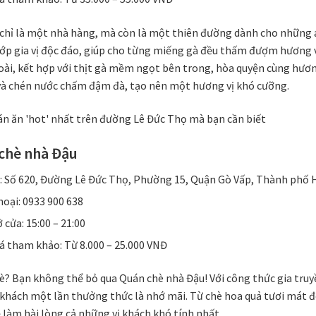
 chỉ là một nhà hàng, mà còn là một thiên đường dành cho những a
ớp gia vị độc đáo, giúp cho từng miếng gà đều thấm đượm hương v
oài, kết hợp với thịt gà mềm ngọt bên trong, hòa quyện cùng hươn
và chén nước chấm đậm đà, tạo nên một hương vị khó cưỡng.
 chè nhà Đậu
ỉ: Số 620, Đường Lê Đức Thọ, Phường 15, Quận Gò Vấp, Thành phố 
hoại: 0933 900 638
 cửa: 15:00 – 21:00
á tham khảo: Từ 8.000 – 25.000 VNĐ
? Bạn không thể bỏ qua Quán chè nhà Đậu! Với công thức gia truy
khách một lần thưởng thức là nhớ mãi. Từ chè hoa quả tươi mát đế
làm hài lòng cả những vị khách khó tính nhất.