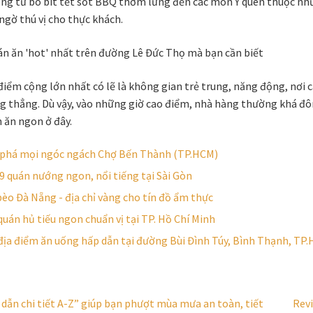
ng từ bò bít tết sốt BBQ thơm lừng đến các món Ý quen thuộc nh
ngờ thú vị cho thực khách.
điểm cộng lớn nhất có lẽ là không gian trẻ trung, năng động, nơi c
ng thẳng. Dù vậy, vào những giờ cao điểm, nhà hàng thường khá đô
ăn ngon ở đây.
phá mọi ngóc ngách Chợ Bến Thành (TP.HCM)
 9 quán nướng ngon, nổi tiếng tại Sài Gòn
èo Đà Nẵng - địa chỉ vàng cho tín đồ ẩm thực
quán hủ tiếu ngon chuẩn vị tại TP. Hồ Chí Minh
địa điểm ăn uống hấp dẫn tại đường Bùi Đình Túy, Bình Thạnh, TP
Bài
dẫn chi tiết A-Z” giúp bạn phượt mùa mưa an toàn, tiết
Revi