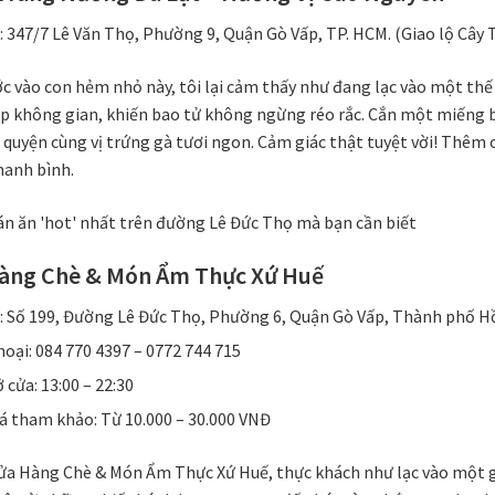
ỉ: 347/7 Lê Văn Thọ, Phường 9, Quận Gò Vấp, TP. HCM. (Giao lộ Câ
ớc vào con hẻm nhỏ này, tôi lại cảm thấy như đang lạc vào một th
ắp không gian, khiến bao tử không ngừng réo rắc. Cắn một miếng b
quyện cùng vị trứng gà tươi ngon. Cảm giác thật tuyệt vời! Thêm 
hanh bình.
Hàng Chè & Món Ẩm Thực Xứ Huế
ỉ: Số 199, Đường Lê Đức Thọ, Phường 6, Quận Gò Vấp, Thành phố H
hoại: 084 770 4397 – 0772 744 715
 cửa: 13:00 – 22:30
á tham khảo: Từ 10.000 – 30.000 VNĐ
ửa Hàng Chè & Món Ẩm Thực Xứ Huế, thực khách như lạc vào một 