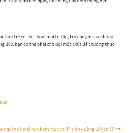
ư mì Ý sốt kem béo ngậy, nhà hàng này luôn mang đến
ác bạn trẻ có thể thoải mái tụ tập, trò chuyện sau những
ng đúc, bạn có thể phải chờ đợi một chút để thưởng thức
.HCM
ew quán cà phê núp hẻm “cực chill” trên đường Lê Văn Sỹ