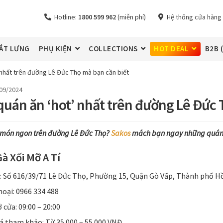
Hotline:
1800 599 962
(miễn phí)
Hệ thống cửa hàng
ẮT LƯNG
PHỤ KIỆN
COLLECTIONS
HOT DEAL
B2B 
 nhất trên đường Lê Đức Thọ mà bạn cần biết
09/2024
quán ăn ‘hot’ nhất trên đường Lê Đức
món ngon trên đường Lê Đức Thọ?
Sakos
mách bạn ngay những quán ă
à Xối Mỡ A Tí
ỉ: Số 616/39/71 Lê Đức Thọ, Phường 15, Quận Gò Vấp, Thành phố H
hoại: 0966 334 488
 cửa: 09:00 – 20:00
á tham khảo: Từ 35.000 – 55.000 VNĐ