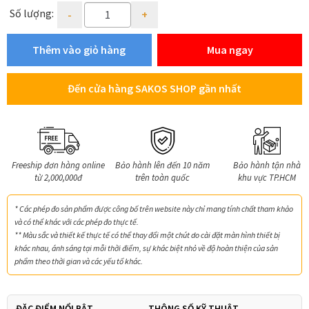
Quantity
Số lượng:
Thêm vào giỏ hàng
Mua ngay
Đến cửa hàng SAKOS SHOP gần nhất
Freeship đơn hàng online
Bảo hành lên đến 10 năm
Bảo hành tận nhà
từ 2,000,000đ
trên toàn quốc
khu vực TP.HCM
* Các phép đo sản phẩm được công bố trên website này chỉ mang tính chất tham khảo
và có thể khác với các phép đo thực tế.
** Màu sắc và thiết kế thực tế có thể thay đổi một chút do cài đặt màn hình thiết bị
khác nhau, ánh sáng tại mỗi thời điểm, sự khác biệt nhỏ về độ hoàn thiện của sản
phẩm theo thời gian và các yếu tố khác.
ĐẶC ĐIỂM NỔI BẬT
THÔNG SỐ KỸ THUẬT