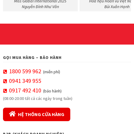
Miss Global International 2025
Hoa hậu Hoàn vũ Việt Na
Nguyễn Đình Như Vân
Bùi Xuân Hạnh
GỌI MUA HÀNG – BẢO HÀNH
1800 599 962
(miễn phí)
0941 349 955
0917 492 410
(bảo hành)
(08:00-20:00 tất cả các ngày trong tuần)
HỆ THỐNG CỬA HÀNG
B2B (KHÁCH DOANH NGHIỆP)