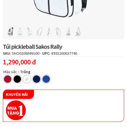
men
Hotline:
1800 599 962
(miễn phí)
con
Hệ thống cửa hàng
Túi pickleball Sakos Rally
SKU:
SHO020WHNG00
-
UPC:
8935260637746
1,290,000
đ
Màu sắc
: Trắng
KHUYẾN MÃI