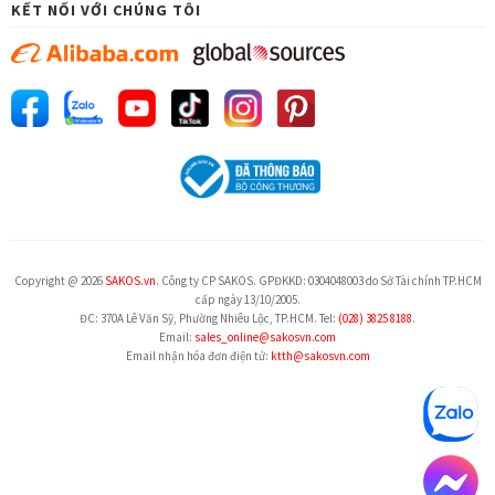
KẾT NỐI VỚI CHÚNG TÔI
Copyright @ 2026
SAKOS.vn
. Công ty CP SAKOS. GPĐKKD: 0304048003 do Sở Tài chính TP.HCM
cấp ngày 13/10/2005.
ĐC: 370A Lê Văn Sỹ, Phường Nhiêu Lộc, TP.HCM. Tel:
(028) 3825 8188
.
Email:
sales_online@sakosvn.com
Email nhận hóa đơn điện tử:
ktth@sakosvn.com