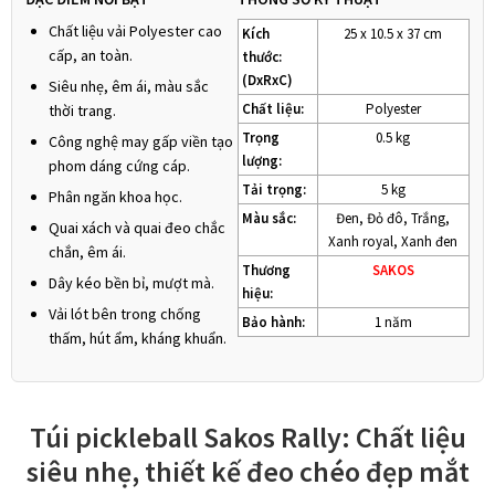
Chất liệu vải Polyester cao
Kích
25 x 10.5 x 37 cm
cấp, an toàn.
thước:
(DxRxC)
Siêu nhẹ, êm ái, màu sắc
Chất liệu:
Polyester
thời trang.
Trọng
0.5 kg
Công nghệ may gấp viền tạo
lượng:
phom dáng cứng cáp.
Tải trọng:
5 kg
Phân ngăn khoa học.
Màu sắc:
Đen, Đỏ đô, Trắng,
Quai xách và quai đeo chắc
Xanh royal, Xanh đen
chắn, êm ái.
Thương
SAKOS
Dây kéo bền bỉ, mượt mà.
hiệu:
Vải lót bên trong chống
Bảo hành:
1 năm
thấm, hút ẩm, kháng khuẩn.
Túi pickleball Sakos Rally: Chất liệu
siêu nhẹ, thiết kế đeo chéo đẹp mắt