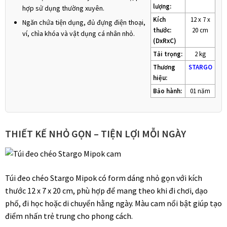
lượng:
hợp sử dụng thường xuyên.
Kích
12 x 7 x
Ngăn chứa tiện dụng, đủ đựng điện thoại,
thước:
20 cm
ví, chìa khóa và vật dụng cá nhân nhỏ.
(DxRxC)
Tải trọng:
2 kg
Thương
STARGO
hiệu:
Bảo hành:
01 năm
THIẾT KẾ NHỎ GỌN – TIỆN LỢI MỖI NGÀY
Túi đeo chéo Stargo Mipok có form dáng nhỏ gọn với kích
thước 12 x 7 x 20 cm, phù hợp để mang theo khi đi chơi, dạo
phố, đi học hoặc di chuyển hằng ngày. Màu cam nổi bật giúp tạo
điểm nhấn trẻ trung cho phong cách.