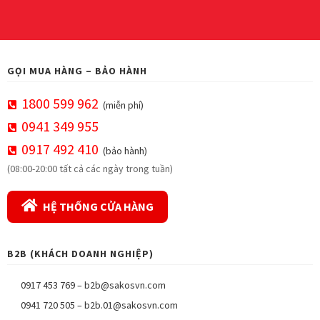
GỌI MUA HÀNG – BẢO HÀNH
1800 599 962
(miễn phí)
0941 349 955
0917 492 410
(bảo hành)
(08:00-20:00 tất cả các ngày trong tuần)
HỆ THỐNG CỬA HÀNG
B2B (KHÁCH DOANH NGHIỆP)
0917 453 769
–
b2b@sakosvn.com
0941 720 505
–
b2b.01@sakosvn.com