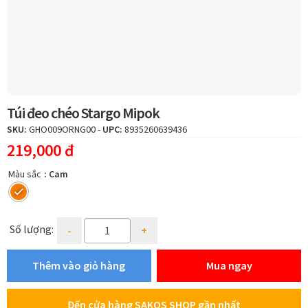
men
Hotline:
1800 599 962
(miễn phí)
con
Hệ thống cửa hàng
Túi đeo chéo Stargo Mipok
SKU:
GHO009ORNG00
-
UPC:
8935260639436
219,000
đ
Màu sắc
: Cam
Quantity
Số lượng:
Thêm vào giỏ hàng
Mua ngay
Đến cửa hàng SAKOS SHOP gần nhất