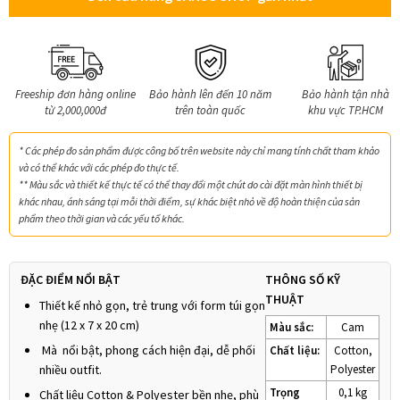
Freeship đơn hàng online
Bảo hành lên đến 10 năm
Bảo hành tận nhà
từ 2,000,000đ
trên toàn quốc
khu vực TP.HCM
* Các phép đo sản phẩm được công bố trên website này chỉ mang tính chất tham khảo
và có thể khác với các phép đo thực tế.
** Màu sắc và thiết kế thực tế có thể thay đổi một chút do cài đặt màn hình thiết bị
khác nhau, ánh sáng tại mỗi thời điểm, sự khác biệt nhỏ về độ hoàn thiện của sản
phẩm theo thời gian và các yếu tố khác.
ĐẶC ĐIỂM NỔI BẬT
THÔNG SỐ KỸ
THUẬT
Thiết kế nhỏ gọn, trẻ trung với form túi gọn
nhẹ (12 x 7 x 20 cm)
Màu sắc:
Cam
Mà nổi bật, phong cách hiện đại, dễ phối
Chất liệu:
Cotton,
nhiều outfit.
Polyester
Trọng
0,1 kg
Chất liệu Cotton & Polyester bền nhẹ, phù