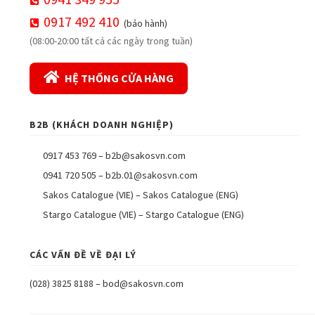
0917 492 410
(bảo hành)
(08:00-20:00 tất cả các ngày trong tuần)
HỆ THỐNG CỬA HÀNG
B2B (KHÁCH DOANH NGHIỆP)
0917 453 769
–
b2b@sakosvn.com
0941 720 505
–
b2b.01@sakosvn.com
Sakos Catalogue (VIE)
–
Sakos Catalogue (ENG)
Stargo Catalogue (VIE)
–
Stargo Catalogue (ENG)
CÁC VẤN ĐỀ VỀ ĐẠI LÝ
(028) 3825 8188
–
bod@sakosvn.com