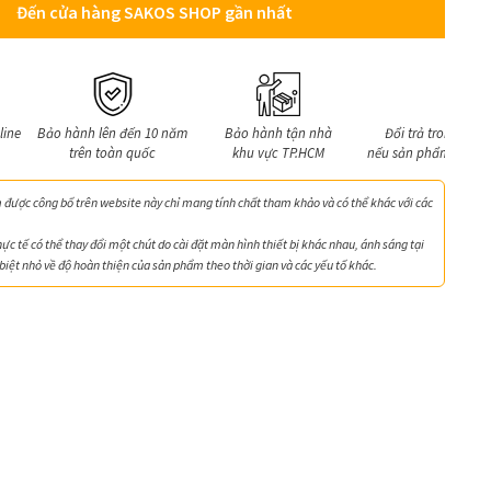
Đến cửa hàng SAKOS SHOP gần nhất
line
Bảo hành lên đến 10 năm
Bảo hành tận nhà
Đổi trả trong 7 ng
trên toàn quốc
khu vực TP.HCM
nếu sản phẩm lỗi kỹ 
được công bố trên website này chỉ mang tính chất tham khảo và có thể khác với các
hực tế có thể thay đổi một chút do cài đặt màn hình thiết bị khác nhau, ánh sáng tại
biệt nhỏ về độ hoàn thiện của sản phẩm theo thời gian và các yếu tố khác.