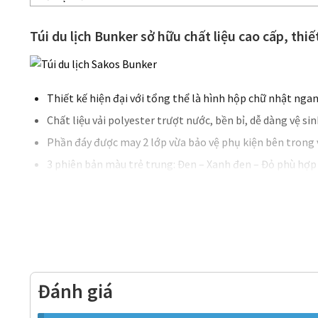
Túi du lịch Bunker sở hữu chất liệu cao cấp, thiế
Thiết kế hiện đại với tổng thể là hình hộp chữ nhật nga
Chất liệu vải polyester trượt nước, bền bỉ, dễ dàng vệ sin
Phần đáy được may 2 lớp vừa bảo vệ phụ kiện bên trong
3 phiên bản màu trẻ trung: Đen – Xanh đen – Đỏ phù hợp
Đánh giá