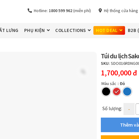
Hotline:
1800 599 962
(miễn phí)
Hệ thống cửa hàng
ẮT LƯNG
PHỤ KIỆN
COLLECTIONS
HOT DEAL
B2B 
Túi du lịch Sa
SKU:
SDO016RDNG0
1,700,000
đ
Zoom
Màu sắc
: Đỏ
Quanti
Số lượng:
Thêm và