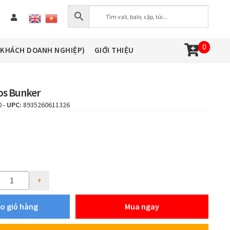
0
(KHÁCH DOANH NGHIỆP)
GIỚI THIỆU
kos Bunker
0
-
UPC:
8935260611326
ty
o giỏ hàng
Mua ngay