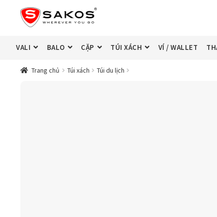
Đi
Chuyển
đến
đến
Điều
nội
hướng
dung
VALI
BALO
CẶP
TÚI XÁCH
VÍ / WALLET
TH
Trang chủ
Túi xách
Túi du lịch