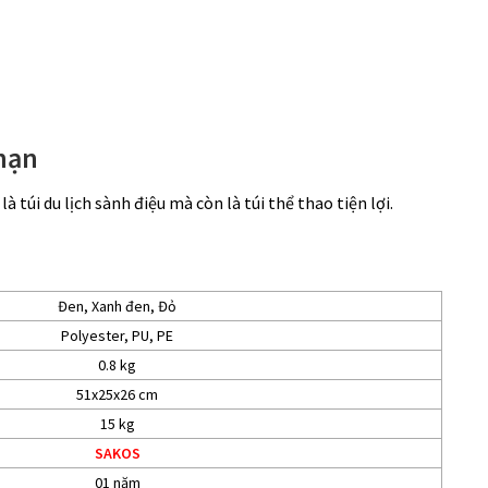
 hạn
túi du lịch sành điệu mà còn là túi thể thao tiện lợi.
Đen, Xanh đen, Đỏ
Polyester, PU, PE
0.8 kg
51x25x26 cm
15 kg
SAKOS
01 năm