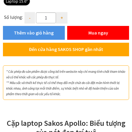
Laptop 15.6"
Hotline:
1800 599 962
(miễn phí)
Quantity
Hệ thống cửa hàng
Số lượng:
Thêm vào giỏ hàng
Mua ngay
Đến cửa hàng SAKOS SHOP gần nhất
* Các phép đo sản phẩm được công bố trên website này chỉ mang tính chất tham khảo
và có thể khác với các phép đo thực tế.
** Màu sắc và thiết kế thực tế có thể thay đổi một chút do cài đặt màn hình thiết bị
khác nhau, ánh sáng tại mỗi thời điểm, sự khác biệt nhỏ về độ hoàn thiện của sản
phẩm theo thời gian và các yếu tố khác.
Cặp laptop Sakos Apollo: Biểu tượng