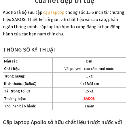
của nét đẹp trí tuệ
Apollo là bộ sưu tập
cặp laptop
chống sốc 15.6 inch từ thương
hiệu SAKOS. Thiết kế tối giản với chất liệu vải cao cấp, phân
ngăn thông minh, cặp laptop Apollo xứng đáng là bạn đồng
hành của các bạn nam chỉn chu.
THÔNG SỐ KỸ THUẬT
Màu sắc:
Đen
Chất liệu:
Vải polyeste cao cấp trượt nước
Trọng lượng:
1 kg
Kích thước: (DxRxC)
41x13x31 cm
Tải trọng tối đa:
15 kg
Thương hiệu:
SAKOS
Thời hạn bảo hành:
1 năm
Cặp laptop Apollo sở hữu chất liệu trượt nước với