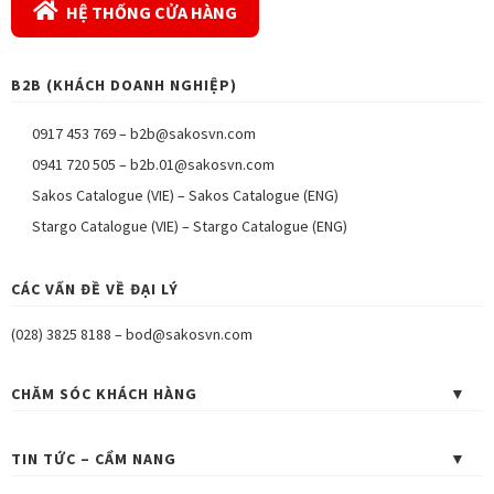
HỆ THỐNG CỬA HÀNG
B2B (KHÁCH DOANH NGHIỆP)
0917 453 769
–
b2b@sakosvn.com
0941 720 505
–
b2b.01@sakosvn.com
Sakos Catalogue (VIE)
–
Sakos Catalogue (ENG)
Stargo Catalogue (VIE)
–
Stargo Catalogue (ENG)
CÁC VẤN ĐỀ VỀ ĐẠI LÝ
(028) 3825 8188
–
bod@sakosvn.com
CHĂM SÓC KHÁCH HÀNG
TIN TỨC – CẨM NANG