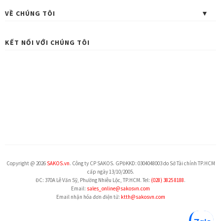
VỀ CHÚNG TÔI
KẾT NỐI VỚI CHÚNG TÔI
Copyright @ 2026
SAKOS.vn
. Công ty CP SAKOS. GPĐKKD: 0304048003 do Sở Tài chính TP.HCM
cấp ngày 13/10/2005.
ĐC: 370A Lê Văn Sỹ, Phường Nhiêu Lộc, TP.HCM. Tel:
(028) 3825 8188
.
Email:
sales_online@sakosvn.com
Email nhận hóa đơn điện tử:
ktth@sakosvn.com