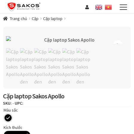
Đi
Chuyển
đến
đến
HOT DEAL
Điều
nội
Trang chủ
Cặp
Cặp laptop
hướng
dung
VALI
BALO
Zoo
CẶP
TÚI XÁCH
VÍ / WALLET
THẮT LƯNG
PHỤ KIỆN
COLLECTIONS
Cặp laptop Sakos Apollo
B2B (KHÁCH DOANH NGHIỆP)
SKU:
-
UPC:
Màu sắc
GIỚI THIỆU
TIN TỨC – CẨM NANG
Kích thước
TUYỂN DỤNG