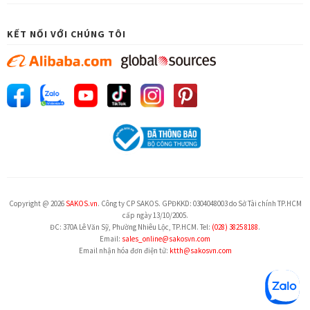
KẾT NỐI VỚI CHÚNG TÔI
Copyright @ 2026
SAKOS.vn
. Công ty CP SAKOS. GPĐKKD: 0304048003 do Sở Tài chính TP.HCM
cấp ngày 13/10/2005.
ĐC: 370A Lê Văn Sỹ, Phường Nhiêu Lộc, TP.HCM. Tel:
(028) 3825 8188
.
Email:
sales_online@sakosvn.com
Email nhận hóa đơn điện tử:
ktth@sakosvn.com