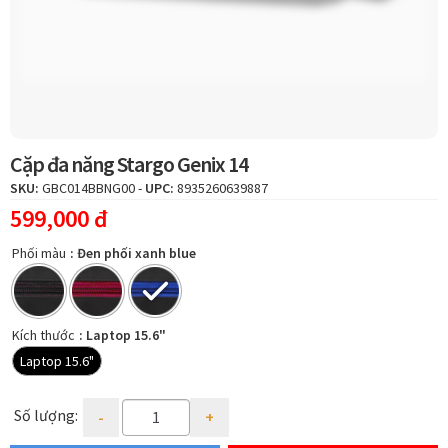
men
Hotline:
1800 599 962
(miễn phí)
con
Hệ thống cửa hàng
Cặp đa năng Stargo Genix 14
SKU:
GBC014BBNG00
-
UPC:
8935260639887
599,000
đ
Phối màu
: Đen phối xanh blue
Kích thước
: Laptop 15.6"
Laptop 15.6"
Quantity
Số lượng: