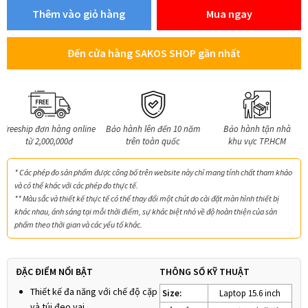
Thêm vào giỏ hàng
Mua ngay
Đến cửa hàng SAKOS SHOP gần nhất
Freeship đơn hàng online
Bảo hành lên đến 10 năm
Bảo hành tận nhà
từ 2,000,000đ
trên toàn quốc
khu vực TP.HCM
* Các phép đo sản phẩm được công bố trên website này chỉ mang tính chất tham khảo
và có thể khác với các phép đo thực tế.
** Màu sắc và thiết kế thực tế có thể thay đổi một chút do cài đặt màn hình thiết bị
khác nhau, ánh sáng tại mỗi thời điểm, sự khác biệt nhỏ về độ hoàn thiện của sản
phẩm theo thời gian và các yếu tố khác.
ĐẶC ĐIỂM NỔI BẬT
THÔNG SỐ KỸ THUẬT
Thiết kế đa năng với chế độ cặp
Size:
Laptop 15.6 inch
và túi đeo vai