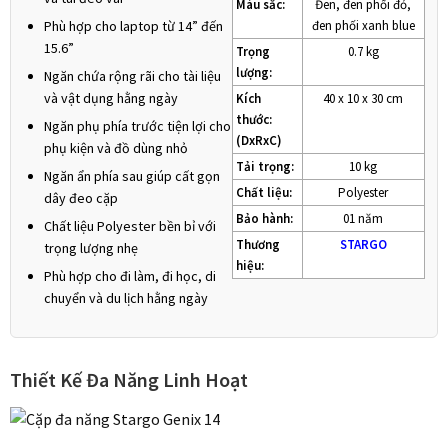
Màu sắc:
Đen, đen phối đỏ,
Phù hợp cho laptop từ 14” đến
đen phối xanh blue
15.6”
Trọng
0.7 kg
lượng:
Ngăn chứa rộng rãi cho tài liệu
và vật dụng hằng ngày
Kích
40 x 10 x 30 cm
thước:
Ngăn phụ phía trước tiện lợi cho
(DxRxC)
phụ kiện và đồ dùng nhỏ
Tải trọng:
10 kg
Ngăn ẩn phía sau giúp cất gọn
Chất liệu:
Polyester
dây đeo cặp
Bảo hành:
01 năm
Chất liệu Polyester bền bỉ với
Thương
STARGO
trọng lượng nhẹ
hiệu:
Phù hợp cho đi làm, đi học, di
chuyển và du lịch hằng ngày
Thiết Kế Đa Năng Linh Hoạt