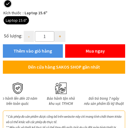
men
Hotline:
1800 599 962
(miễn phí)
con
Kích thước
: Laptop 15.6"
Hệ thống cửa hàng
Laptop 15.6"
Quantity
Số lượng:
Thêm vào giỏ hàng
Mua ngay
Đến cửa hàng SAKOS SHOP gần nhất
ảo hành lên đến 10 năm
Bảo hành tận nhà
Đổi trả trong 7 ngày
trên toàn quốc
khu vực TP.HCM
nếu sản phẩm lỗi kỹ thuật
* Các phép đo sản phẩm được công bố trên website này chỉ mang tính chất tham khảo
và có thể khác với các phép đo thực tế.
** Màu sắc và thiết kế thực tế có thể thay đổi một chút do cài đặt màn hình thiết bị