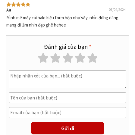
Ân
07/04/2024
Được xếp
hạng
5
5 sao
Mình mê mấy cái balo kiểu form hộp như vầy, nhìn đứng dáng,
mang đi làm nhìn đẹp ghê hehee
Linh
20/02/2024
Đánh giá của bạn
*
Được xếp
hạng
5
5 sao
Giao siêu nhanh, tối đặt sáng sau nhận rồi. Mở ra đúng mẫu
mình đặt lun nhe