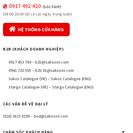
0917 492 410
(bảo hành)
(08:00-20:00 tất cả các ngày trong tuần)
HỆ THỐNG CỬA HÀNG
B2B (KHÁCH DOANH NGHIỆP)
0917 453 769
–
b2b@sakosvn.com
0941 720 505
–
b2b.01@sakosvn.com
Sakos Catalogue (VIE)
–
Sakos Catalogue (ENG)
Stargo Catalogue (VIE)
–
Stargo Catalogue (ENG)
CÁC VẤN ĐỀ VỀ ĐẠI LÝ
(028) 3825 8188
–
bod@sakosvn.com
CHĂM SÓC KHÁCH HÀNG