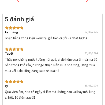
5 đánh giá
tạ hoàng
07/02/2025
Được xếp
hạng
5
5 sao
nhận hàng xong kiểu wow tại giá tiền đi đôi vs chất lượng
Tuyết
23/08/2024
Được xếp
hạng
5
5 sao
Thấy nói chống nước tưởng nói quá, ai dè hôm qua đi mưa mà đồ
bên trong khô ráo, bất ngờ thiệt. Nên mua nha mng, đang mùa
mưa với balo cũng đang sale rẻ quá nò
Ly
13/06/2024
Được xếp
hạng
5
5 sao
Quai đeo êm, đeo cả ngày đi làm mà không đau vai hay mỏi lưng
gì hết, 10 điểm ạaa🥰