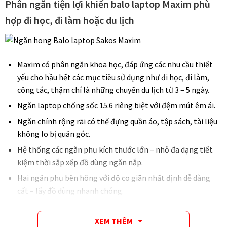
Phân ngăn tiện lợi khiến balo laptop Maxim phù
hợp đi học, đi làm hoặc du lịch
Maxim có phân ngăn khoa học, đáp ứng các nhu cầu thiết
yếu cho hầu hết các mục tiêu sử dụng như đi học, đi làm,
công tác, thậm chí là những chuyến du lịch từ 3 – 5 ngày.
Ngăn laptop chống sốc 15.6 riêng biệt với đệm mút êm ái.
Ngăn chính rộng rãi có thể đựng quần áo, tập sách, tài liệu
không lo bị quăn góc.
Hệ thống các ngăn phụ kích thước lớn – nhỏ đa dạng tiết
kiệm thời sắp xếp đồ dùng ngăn nắp.
Hai ngăn phụ bên hông với độ co giãn nhất định dễ dàng
cất – lấy đồ dùng nhanh chóng.
XEM THÊM