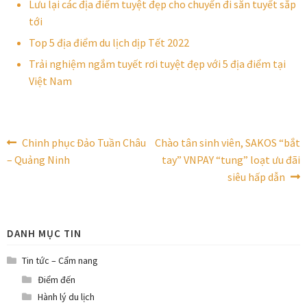
Lưu lại các địa điểm tuyệt đẹp cho chuyến đi săn tuyết sắp
tới
Top 5 địa điểm du lịch dịp Tết 2022
Trải nghiệm ngắm tuyết rơi tuyệt đẹp với 5 địa điểm tại
Việt Nam
Điều
Bài
Bài
Chinh phục Đảo Tuần Châu
Chào tân sinh viên, SAKOS “bắt
trước:
tiếp
– Quảng Ninh
tay” VNPAY “tung” loạt ưu đãi
hướng
theo:
siêu hấp dẫn
bài
viết
DANH MỤC TIN
Tin tức – Cẩm nang
Điểm đến
Hành lý du lịch