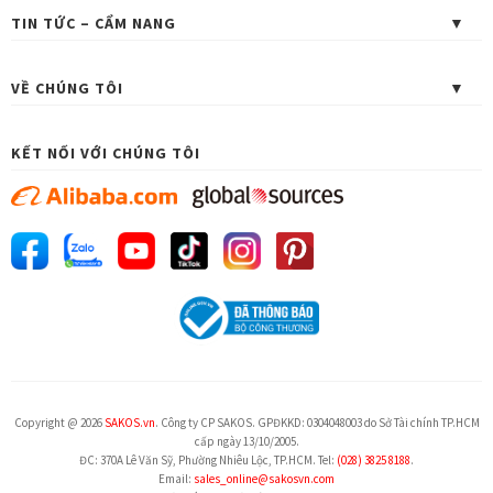
TIN TỨC – CẨM NANG
VỀ CHÚNG TÔI
KẾT NỐI VỚI CHÚNG TÔI
Copyright @ 2026
SAKOS.vn
. Công ty CP SAKOS. GPĐKKD: 0304048003 do Sở Tài chính TP.HCM
cấp ngày 13/10/2005.
ĐC: 370A Lê Văn Sỹ, Phường Nhiêu Lộc, TP.HCM. Tel:
(028) 3825 8188
.
Email:
sales_online@sakosvn.com