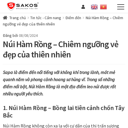
Đi
Chuyển
đến
đến
HOT DEAL
Mở
Điều
nội
Trang chủ
Tin tức - Cẩm nang
Điểm đến
Núi Hàm Rồng – Chiêm
ngưỡng vẻ đẹp của thiên nhiên
rộng
hướng
dung
VALI
Mở
men
rộng
BALO
Đăng bởi
08/08/2024
Mở
con
men
Núi Hàm Rồng – Chiêm ngưỡng vẻ
rộng
CẶP
Mở
con
men
đẹp của thiên nhiên
rộng
TÚI XÁCH
Mở
con
men
rộng
VÍ / WALLET
con
men
THẮT LƯNG
Sapa là điểm đến nổi tiếng với không khí trong lành, mát mẻ
con
quanh năm và phong cảnh hoang sơ hùng vĩ. Trong số những
PHỤ KIỆN
Mở
điểm nổi bật, Núi Hàm Rồng là một địa điểm leo núi được rất
rộng
COLLECTIONS
Mở
nhiều người yêu thích.
men
rộng
B2B (KHÁCH DOANH NGHIỆP)
con
men
1. Núi Hàm Rồng – Bồng lai tiên cảnh chốn Tây
GIỚI THIỆU
con
Bắc
TIN TỨC – CẨM NANG
Mở
rộng
TUYỂN DỤNG
Núi Hàm Rồng không còn xa lạ với cư dân của thị trấn sương