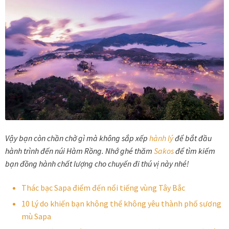
Vậy bạn còn chần chờ gì mà không sắp xếp
hành lý
để bắt đầu
hành trình đến núi Hàm Rồng. Nhớ ghé thăm
Sakos
để tìm kiếm
bạn đồng hành chất lượng cho chuyến đi thú vị này nhé!
Thác bạc Sapa điểm đến nổi tiếng vùng Tây Bắc
10 Lý do khiến bạn không thể không yêu thành phố sương
mù Sapa