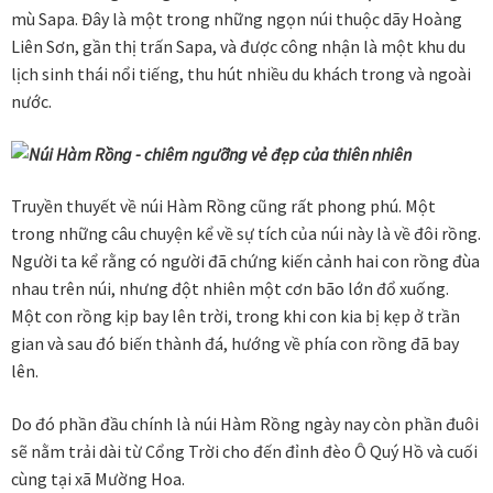
men
mù Sapa. Đây là một trong những ngọn núi thuộc dãy Hoàng
Hotline:
1800 599 962
(miễn phí)
con
Liên Sơn, gần thị trấn Sapa, và được công nhận là một khu du
Hệ thống cửa hàng
lịch sinh thái nổi tiếng, thu hút nhiều du khách trong và ngoài
nước.
Truyền thuyết về núi Hàm Rồng cũng rất phong phú. Một
trong những câu chuyện kể về sự tích của núi này là về đôi rồng.
Người ta kể rằng có người đã chứng kiến cảnh hai con rồng đùa
nhau trên núi, nhưng đột nhiên một cơn bão lớn đổ xuống.
Một con rồng kịp bay lên trời, trong khi con kia bị kẹp ở trần
gian và sau đó biến thành đá, hướng về phía con rồng đã bay
lên.
Do đó phần đầu chính là núi Hàm Rồng ngày nay còn phần đuôi
sẽ nằm trải dài từ Cổng Trời cho đến đỉnh đèo Ô Quý Hồ và cuối
cùng tại xã Mường Hoa.