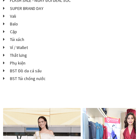
FLASH SALE - NGÀY ĐÔI DEAL SỐC
men
Hotline:
1800 599 962
(miễn phí)
SUPER BRAND DAY
con
Vali
Hệ thống cửa hàng
Balo
Cặp
Túi xách
Ví / Wallet
Thắt lưng
Phụ kiện
BST Đồ da cá sấu
BST Túi chống nước