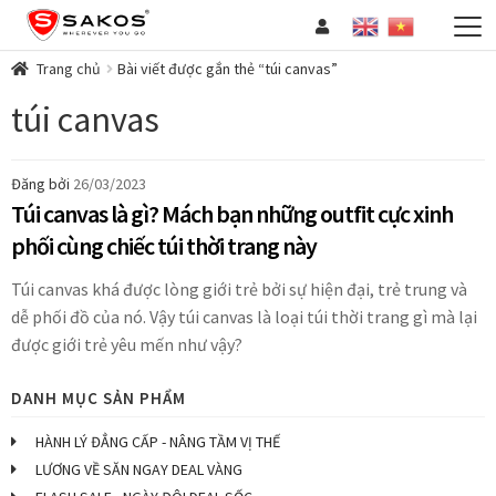
Đi
Chuyển
đến
đến
HOT DEAL
Mở
Điều
nội
Trang chủ
Bài viết được gắn thẻ “túi canvas”
rộng
hướng
dung
VALI
Mở
túi canvas
men
rộng
BALO
Mở
con
men
rộng
CẶP
Mở
Đăng bởi
26/03/2023
con
men
rộng
TÚI XÁCH
Mở
Túi canvas là gì? Mách bạn những outfit cực xinh
con
men
rộng
phối cùng chiếc túi thời trang này
VÍ / WALLET
con
men
THẮT LƯNG
Túi canvas khá được lòng giới trẻ bởi sự hiện đại, trẻ trung và
con
PHỤ KIỆN
Mở
dễ phối đồ của nó. Vậy túi canvas là loại túi thời trang gì mà lại
rộng
được giới trẻ yêu mến như vậy?
COLLECTIONS
Mở
men
rộng
B2B (KHÁCH DOANH NGHIỆP)
con
DANH MỤC SẢN PHẨM
men
GIỚI THIỆU
con
HÀNH LÝ ĐẲNG CẤP - NÂNG TẦM VỊ THẾ
TIN TỨC – CẨM NANG
Mở
LƯƠNG VỀ SĂN NGAY DEAL VÀNG
rộng
TUYỂN DỤNG