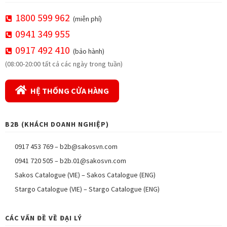
1800 599 962
(miễn phí)
0941 349 955
0917 492 410
(bảo hành)
(08:00-20:00 tất cả các ngày trong tuần)
HỆ THỐNG CỬA HÀNG
B2B (KHÁCH DOANH NGHIỆP)
0917 453 769
–
b2b@sakosvn.com
0941 720 505
–
b2b.01@sakosvn.com
Sakos Catalogue (VIE)
–
Sakos Catalogue (ENG)
Stargo Catalogue (VIE)
–
Stargo Catalogue (ENG)
CÁC VẤN ĐỀ VỀ ĐẠI LÝ